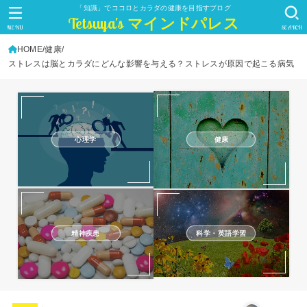
「知識」でココロとカラダの健康を目指すブログ
Tetsuya's マインドパレス
MENU
SEARCH
HOME
健康
ストレスは脳とカラダにどんな影響を与える？ストレスが原因で起こる病気
心理学
健康
精神疾患
科学・英語学習