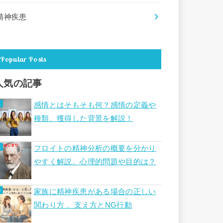
精神疾患
Popular Posts
人気の記事
感情とはそもそも何？感情の定義や
種類、獲得した背景を解説！
フロイトの精神分析の概要を分かり
やすく解説。心理的問題や目的は？
家族に精神疾患がある場合の正しい
関わり方 、支え方とNG行動