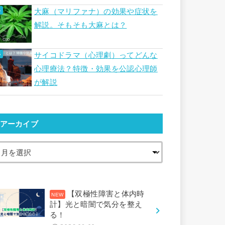
大麻（マリファナ）の効果や症状を
解説。そもそも大麻とは？
サイコドラマ（心理劇）ってどんな
心理療法？特徴・効果を公認心理師
が解説
アーカイブ
【双極性障害と体内時
計】光と暗闇で気分を整え
る！