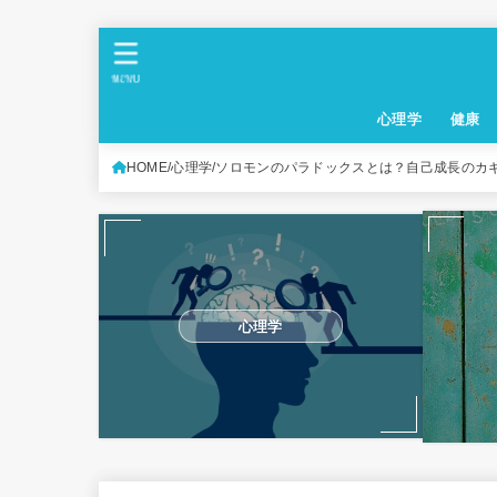
MENU
心理学
健康
HOME
心理学
ソロモンのパラドックスとは？自己成長のカ
心理学