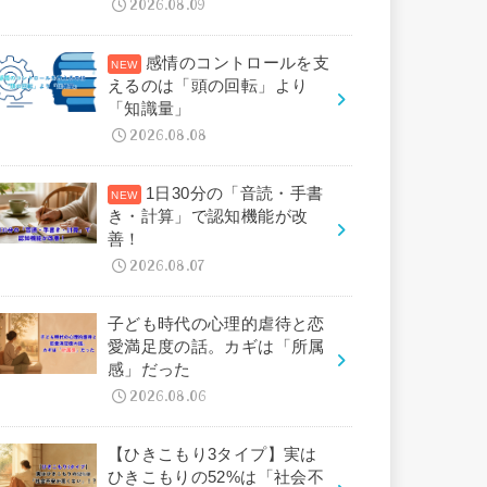
2026.08.09
感情のコントロールを支
えるのは「頭の回転」より
「知識量」
2026.08.08
1日30分の「音読・手書
き・計算」で認知機能が改
善！
2026.08.07
子ども時代の心理的虐待と恋
愛満足度の話。カギは「所属
感」だった
2026.08.06
【ひきこもり3タイプ】実は
ひきこもりの52%は「社会不