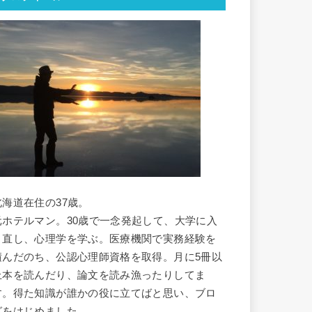
北海道在住の37歳。
元ホテルマン。30歳で一念発起して、大学に入
り直し、心理学を学ぶ。医療機関で実務経験を
積んだのち、公認心理師資格を取得。月に5冊以
上本を読んだり、論文を読み漁ったりしてま
す。得た知識が誰かの役に立てばと思い、ブロ
グをはじめました。