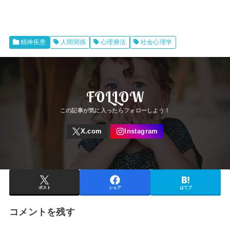
精神疾患
人間関係
心理療法
社会心理学
FOLLOW
ポスト
シェア
はてブ
コメントを残す