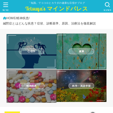
「知識」でココロとカラダの健康を目指すブログ
Tetsuya's マインドパレス
MENU
SEARCH
HOME
精神疾患
緘黙症とはどんな疾患？症状、診断基準、原因、治療法を徹底解説
心理学
健康
精神疾患
科学・英語学習