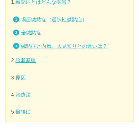
1.
緘黙症とはどんな疾患？
場面緘黙症（選択性緘黙症）
全緘黙症
緘黙症と内気、人見知りとの違いは？
2.
診断基準
3.
原因
4.
治療法
5.
最後に