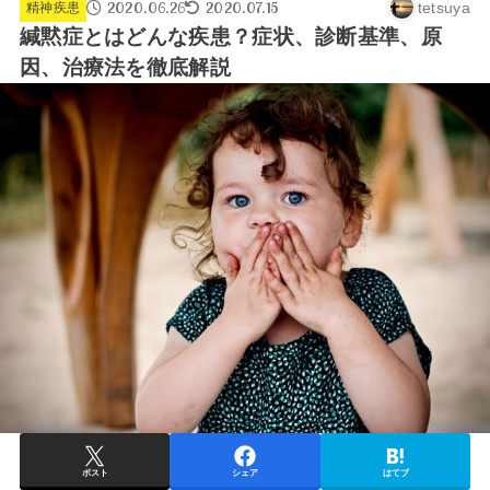
2020.06.26
2020.07.15
tetsuya
精神疾患
緘黙症とはどんな疾患？症状、診断基準、原
因、治療法を徹底解説
ポスト
シェア
はてブ