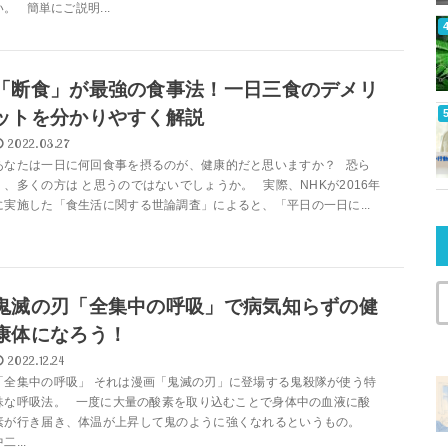
い。 簡単にご説明...
「断食」が最強の食事法！一日三食のデメリ
ットを分かりやすく解説
2022.03.27
あなたは一日に何回食事を摂るのが、健康的だと思いますか？ 恐ら
く、多くの方は と思うのではないでしょうか。 実際、NHKが2016年
に実施した「食生活に関する世論調査」によると、「平日の一日に...
鬼滅の刃「全集中の呼吸」で病気知らずの健
康体になろう！
2022.12.24
「全集中の呼吸」 それは漫画「鬼滅の刃」に登場する鬼殺隊が使う特
殊な呼吸法。 一度に大量の酸素を取り込むことで身体中の血液に酸
素が行き届き、体温が上昇して鬼のように強くなれるというもの。
二...