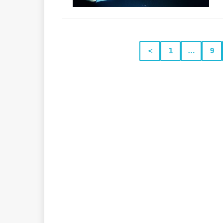
＜
1
…
9