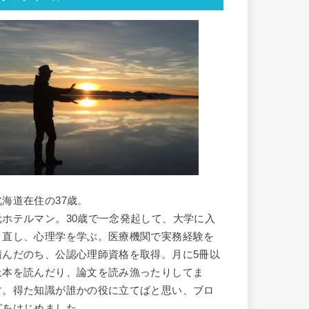
北海道在住の37歳。
元ホテルマン。30歳で一念発起して、大学に入
り直し、心理学を学ぶ。医療機関で実務経験を
積んだのち、公認心理師資格を取得。月に5冊以
上本を読んだり、論文を読み漁ったりしてま
す。得た知識が誰かの役に立てばと思い、ブロ
グをはじめました。