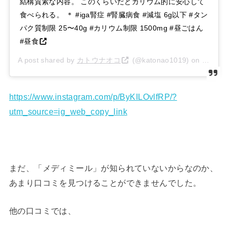
結構質素な内容。 このくらいだとカリウム的に安心して
食べられる。 ＊ #iga腎症 #腎臓病食 #減塩 6g以下 #タン
パク質制限 25〜40g #カリウム制限 1500mg #昼ごはん
#昼食
A post shared by
カトウナオコ
(@katonao1019) on
May 1,
https://www.instagram.com/p/ByKILOvlfRP/?
utm_source=ig_web_copy_link
まだ、「メディミール」が知られていないからなのか、
あまり口コミを見つけることができませんでした。
他の口コミでは、