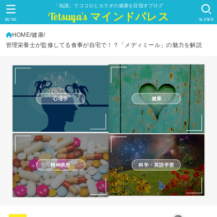
「知識」でココロとカラダの健康を目指すブログ
Tetsuya's マインドパレス
MENU
SEARCH
HOME
健康
管理栄養士が監修してる食事が自宅で！？「メディミール」の魅力を解説
心理学
健康
精神疾患
科学・英語学習