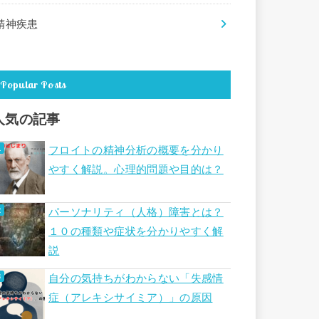
精神疾患
Popular Posts
人気の記事
フロイトの精神分析の概要を分かり
やすく解説。心理的問題や目的は？
パーソナリティ（人格）障害とは？
１０の種類や症状を分かりやすく解
説
自分の気持ちがわからない「失感情
症（アレキシサイミア）」の原因