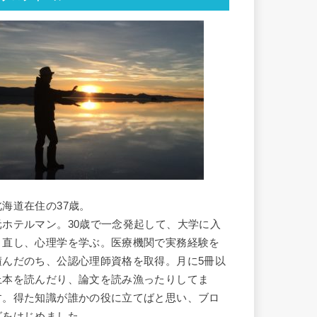
北海道在住の37歳。
元ホテルマン。30歳で一念発起して、大学に入
り直し、心理学を学ぶ。医療機関で実務経験を
積んだのち、公認心理師資格を取得。月に5冊以
上本を読んだり、論文を読み漁ったりしてま
す。得た知識が誰かの役に立てばと思い、ブロ
グをはじめました。