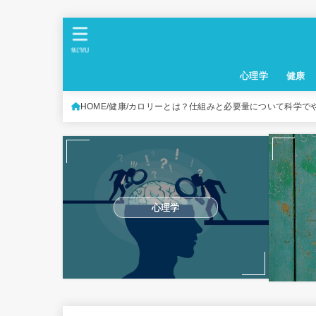
MENU
心理学
健康
HOME
健康
カロリーとは？仕組みと必要量について科学で
心理学