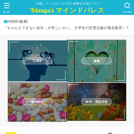
「知識」でココロとカラダの健康を目指すブログ
Tetsuya's マインドパレス
MENU
SEARCH
HOME
健康
「ちゃんとできない自分」が苦しい人へ。 大学生の完璧主義が過去最高！？
心理学
健康
精神疾患
科学・英語学習