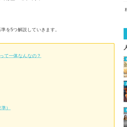
基準を5つ解説していきます。
”って一体なんなの？
規準）