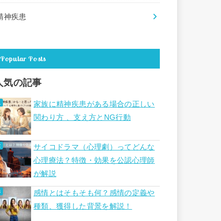
精神疾患
Popular Posts
人気の記事
家族に精神疾患がある場合の正しい
関わり方 、支え方とNG行動
サイコドラマ（心理劇）ってどんな
心理療法？特徴・効果を公認心理師
が解説
感情とはそもそも何？感情の定義や
種類、獲得した背景を解説！