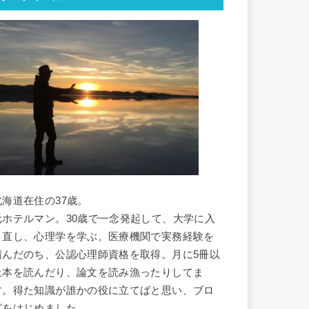
北海道在住の37歳。
元ホテルマン。30歳で一念発起して、大学に入
り直し、心理学を学ぶ。医療機関で実務経験を
積んだのち、公認心理師資格を取得。月に5冊以
上本を読んだり、論文を読み漁ったりしてま
す。得た知識が誰かの役に立てばと思い、ブロ
グをはじめました。