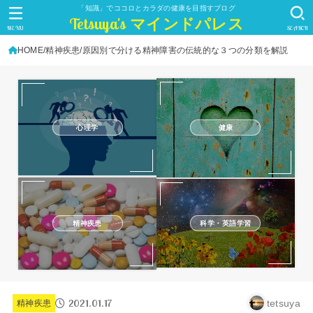
「知識」でココロとカラダの健康を目指すブログ
Tetsuya's マインドパレス
MENU
SEARCH
HOME
精神疾患
原因別で分ける精神障害の伝統的な３つの分類を解説
心理学
健康
精神疾患
科学・英語学習
2021.01.17
tetsuya
精神疾患