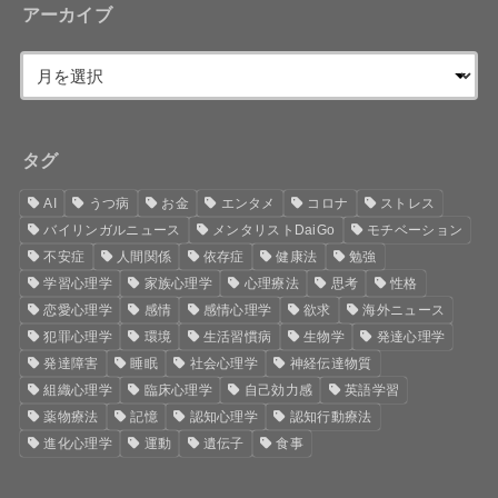
アーカイブ
タグ
AI
うつ病
お金
エンタメ
コロナ
ストレス
バイリンガルニュース
メンタリストDaiGo
モチベーション
不安症
人間関係
依存症
健康法
勉強
学習心理学
家族心理学
心理療法
思考
性格
恋愛心理学
感情
感情心理学
欲求
海外ニュース
犯罪心理学
環境
生活習慣病
生物学
発達心理学
発達障害
睡眠
社会心理学
神経伝達物質
組織心理学
臨床心理学
自己効力感
英語学習
薬物療法
記憶
認知心理学
認知行動療法
進化心理学
運動
遺伝子
食事