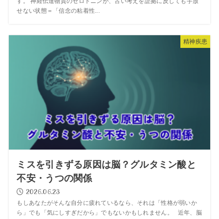
す。 神経伝達物質のセロトニンが、古い考えを証拠に反しても手放
せない状態＝「信念の粘着性...
精神疾患
ミスを引きずる原因は脳？グルタミン酸と
不安・うつの関係
2026.06.23
もしあなたがそんな自分に疲れているなら、それは「性格が弱いか
ら」でも「気にしすぎだから」でもないかもしれません。 近年、脳