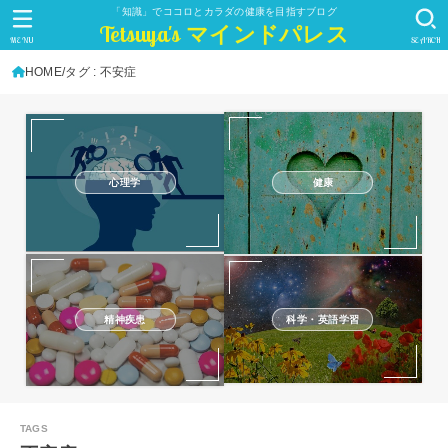
「知識」でココロとカラダの健康を目指すブログ
Tetsuya's マインドパレス
MENU
SEARCH
HOME
タグ : 不安症
心理学
健康
精神疾患
科学・英語学習