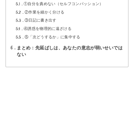
5.1
①自分を責めない（セルフコンパッション）
5.2
②作業を細かく分ける
5.3
③日記に書き出す
5.4
④誘惑を物理的に遠ざける
5.5
⑤「次どうするか」に集中する
6
まとめ：先延ばしは、あなたの意志が弱いせいでは
ない