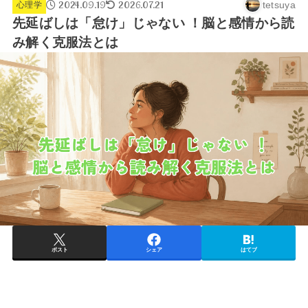
2024.09.19
2026.07.21
tetsuya
心理学
先延ばしは「怠け」じゃない ！脳と感情から読
み解く克服法とは
ポスト
シェア
はてブ