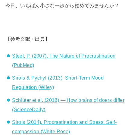
今日、いちばん小さな一歩から始めてみませんか？
【参考文献・出典】
Steel, P. (2007). The Nature of Procrastination
(PubMed)
Sirois & Pychyl (2013). Short-Term Mood
Regulation (Wiley)
Schlüter et al. (2018) — How brains of doers differ
(ScienceDaily)
Sirois (2014). Procrastination and Stress: Self-
compassion (White Rose)