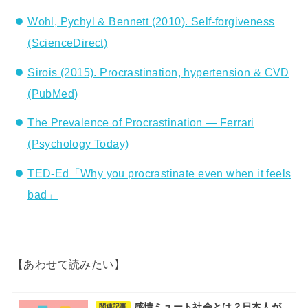
Wohl, Pychyl & Bennett (2010). Self-forgiveness
(ScienceDirect)
Sirois (2015). Procrastination, hypertension & CVD
(PubMed)
The Prevalence of Procrastination — Ferrari
(Psychology Today)
TED-Ed「Why you procrastinate even when it feels
bad」
【あわせて読みたい】
感情ミュート社会とは？日本人が
関連記事