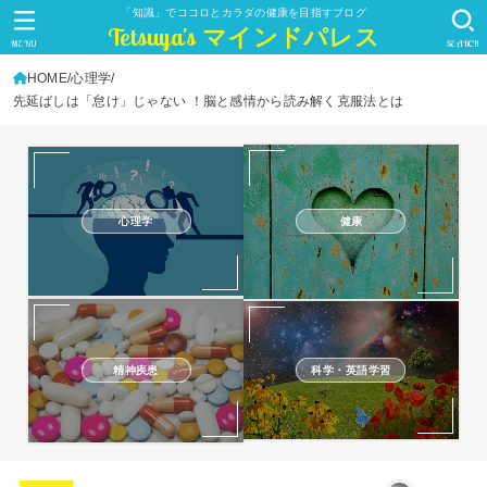
「知識」でココロとカラダの健康を目指すブログ
Tetsuya's マインドパレス
MENU
SEARCH
HOME
心理学
先延ばしは「怠け」じゃない ！脳と感情から読み解く克服法とは
心理学
健康
精神疾患
科学・英語学習