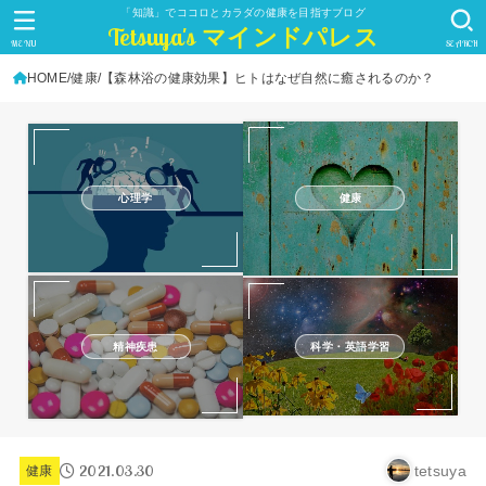
「知識」でココロとカラダの健康を目指すブログ
Tetsuya's マインドパレス
MENU
SEARCH
HOME
健康
【森林浴の健康効果】ヒトはなぜ自然に癒されるのか？
心理学
健康
精神疾患
科学・英語学習
2021.03.30
tetsuya
健康