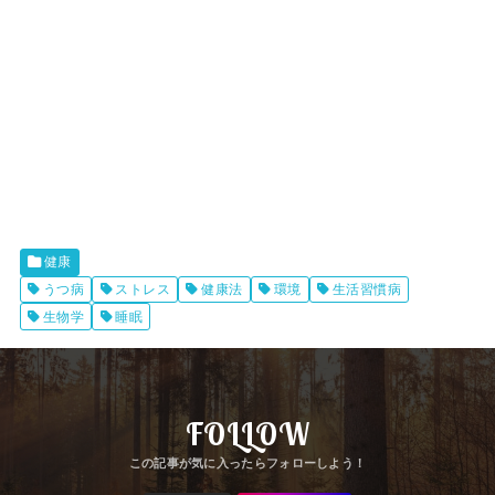
健康
うつ病
ストレス
健康法
環境
生活習慣病
生物学
睡眠
FOLLOW