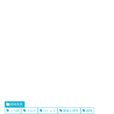
精神疾患
うつ病
コロナ
ストレス
家族心理学
感情