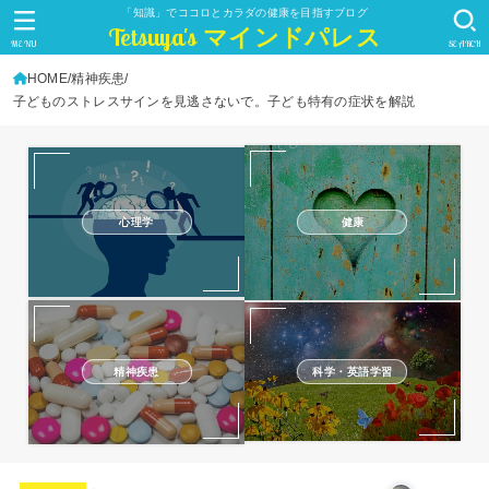
「知識」でココロとカラダの健康を目指すブログ
Tetsuya's マインドパレス
MENU
SEARCH
HOME
精神疾患
子どものストレスサインを見逃さないで。子ども特有の症状を解説
心理学
健康
精神疾患
科学・英語学習