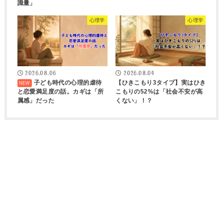
識量」
心理学
心理学
2026.08.06
2026.08.04
子ども時代の心理的虐待
【ひきこもり3タイプ】実はひき
と恋愛満足度の話。カギは「所
こもりの52%は「社会不安が高
属感」だった
くない」！？