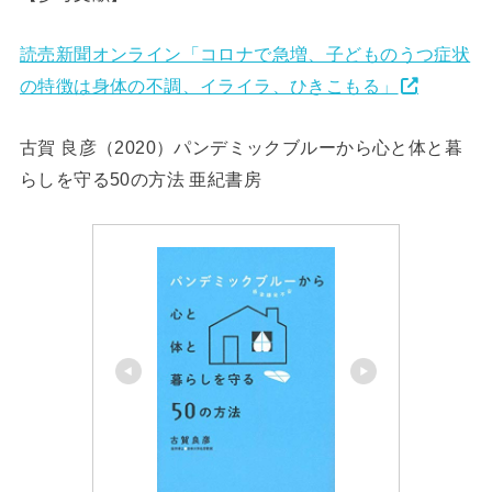
読売新聞オンライン「コロナで急増、子どものうつ症状
の特徴は身体の不調、イライラ、ひきこもる」
古賀 良彦（2020）パンデミックブルーから心と体と暮
らしを守る50の方法 亜紀書房