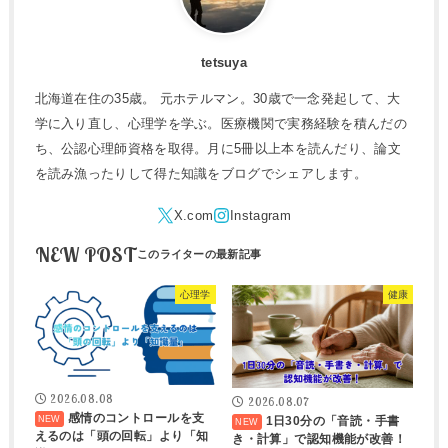
tetsuya
北海道在住の35歳。 元ホテルマン。30歳で一念発起して、大
学に入り直し、心理学を学ぶ。医療機関で実務経験を積んだの
ち、公認心理師資格を取得。月に5冊以上本を読んだり、論文
を読み漁ったりして得た知識をブログでシェアします。
NEW POST
心理学
健康
2026.08.08
2026.08.07
感情のコントロールを支
1日30分の「音読・手書
えるのは「頭の回転」より「知
き・計算」で認知機能が改善！