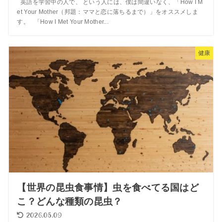
英語を学習中の人で、 という人には、僕は間違いなく、「How I M
et Your Mother（邦題：ママと恋に落ちるまで）」をオススメしま
す。 「How I Met Your Mother...
健康
【世界の昆虫食事情】虫を食べてる国はど
こ？どんな種類の昆虫？
2026.05.09