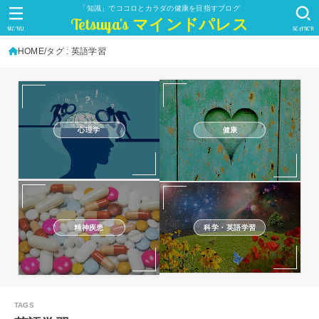
「知識」でココロとカラダの健康を目指すブログ
Tetsuya's マインドパレス
MENU
SEARCH
HOME
タグ : 英語学習
心理学
健康
精神疾患
科学・英語学習