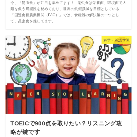
今、「昆虫食」が注目を集めてます！ 昆虫食は栄養面、環境面で人
類を救う可能性を秘めており、世界の飢餓撲滅を目標としている
「国連食糧農業機関（FAO）」では、食糧難の解決策の一つとし
て、昆虫食を推してます。 ...
科学・英語学習
TOEICで900点を取りたい？リスニング攻
略が鍵です