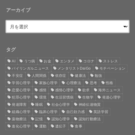
アーカイブ
タグ
AI
うつ病
お金
エンタメ
コロナ
ストレス
バイリンガルニュース
メンタリストDaiGo
モチベーション
不安症
人間関係
依存症
健康法
勉強
学習心理学
家族心理学
心理療法
思考
性格
恋愛心理学
感情
感情心理学
欲求
海外ニュース
犯罪心理学
環境
生活習慣病
生物学
発達心理学
発達障害
睡眠
社会心理学
神経伝達物質
組織心理学
臨床心理学
自己効力感
英語学習
薬物療法
記憶
認知心理学
認知行動療法
進化心理学
運動
遺伝子
食事