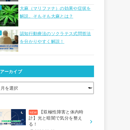
大麻（マリファナ）の効果や症状を
解説。そもそも大麻とは？
認知行動療法のソクラテス式問答法
を分かりやすく解説！
アーカイブ
【双極性障害と体内時
計】光と暗闇で気分を整え
る！