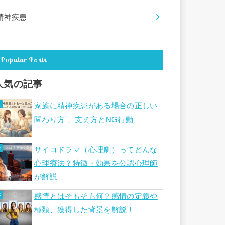
精神疾患
Popular Posts
人気の記事
家族に精神疾患がある場合の正しい
関わり方 、支え方とNG行動
サイコドラマ（心理劇）ってどんな
心理療法？特徴・効果を公認心理師
が解説
感情とはそもそも何？感情の定義や
種類、獲得した背景を解説！