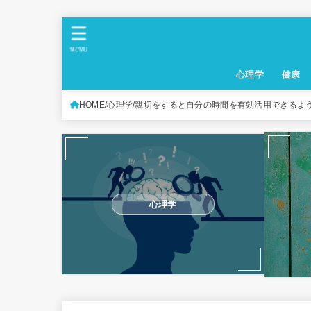
MENU
心理学
健康
HOME
心理学
親切をすると自分の時間を有効活用できるよ
心理学