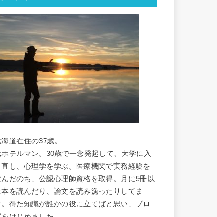
北海道在住の37歳。
元ホテルマン。30歳で一念発起して、大学に入
り直し、心理学を学ぶ。医療機関で実務経験を
積んだのち、公認心理師資格を取得。月に5冊以
上本を読んだり、論文を読み漁ったりしてま
す。得た知識が誰かの役に立てばと思い、ブロ
グをはじめました。