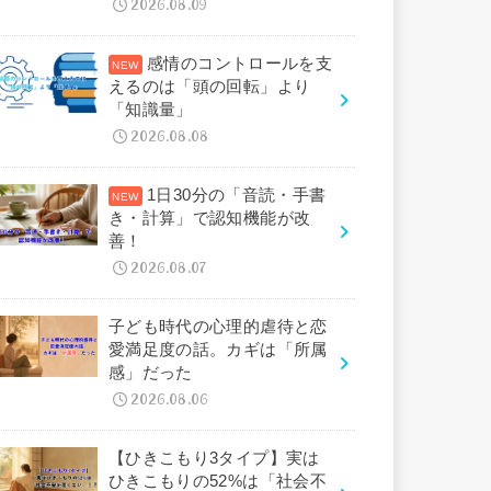
2026.08.09
感情のコントロールを支
えるのは「頭の回転」より
「知識量」
2026.08.08
1日30分の「音読・手書
き・計算」で認知機能が改
善！
2026.08.07
子ども時代の心理的虐待と恋
愛満足度の話。カギは「所属
感」だった
2026.08.06
【ひきこもり3タイプ】実は
ひきこもりの52%は「社会不