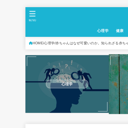
MENU
心理学
健康
HOME
心理学
赤ちゃんはなぜ可愛いのか。知られざる赤ち
心理学