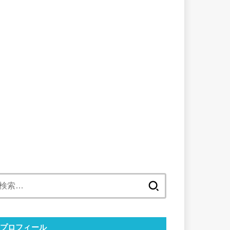
検
索:
プロフィール