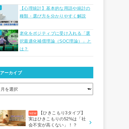
【心理統計】基本的な用語や統計の
種類・選び方を分かりやすく解説
老化をポジティブに受け入れる「選
択最適化補償理論（SOC理論）」と
は？
アーカイブ
【ひきこもり3タイプ】
実はひきこもりの52%は「社
会不安が高くない」！？