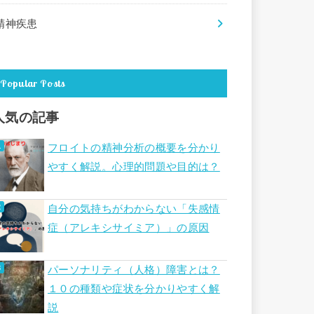
精神疾患
Popular Posts
人気の記事
フロイトの精神分析の概要を分かり
やすく解説。心理的問題や目的は？
自分の気持ちがわからない「失感情
症（アレキシサイミア）」の原因
パーソナリティ（人格）障害とは？
１０の種類や症状を分かりやすく解
説