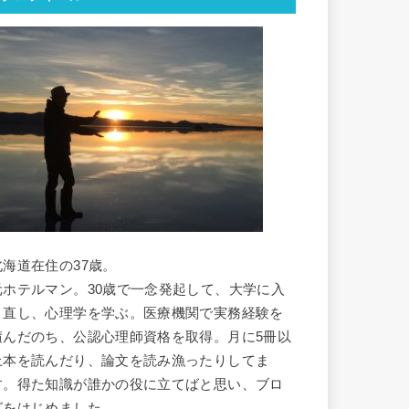
北海道在住の37歳。
元ホテルマン。30歳で一念発起して、大学に入
り直し、心理学を学ぶ。医療機関で実務経験を
積んだのち、公認心理師資格を取得。月に5冊以
上本を読んだり、論文を読み漁ったりしてま
す。得た知識が誰かの役に立てばと思い、ブロ
グをはじめました。