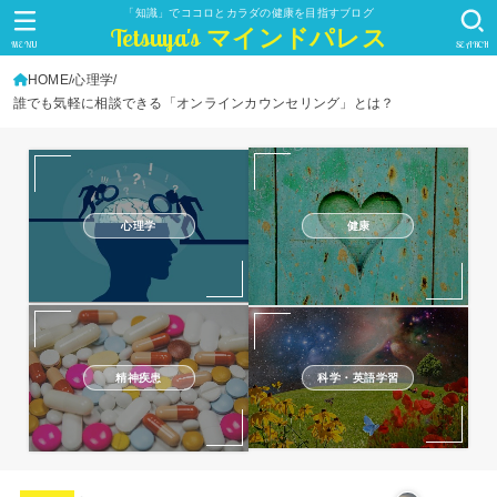
「知識」でココロとカラダの健康を目指すブログ
Tetsuya's マインドパレス
MENU
SEARCH
HOME
心理学
誰でも気軽に相談できる「オンラインカウンセリング」とは？
心理学
健康
精神疾患
科学・英語学習