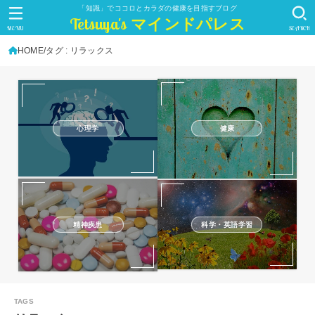
「知識」でココロとカラダの健康を目指すブログ
Tetsuya's マインドパレス
MENU
SEARCH
HOME
タグ : リラックス
心理学
健康
精神疾患
科学・英語学習