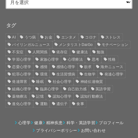
タグ
AI
うつ病
お金
エンタメ
コロナ
ストレス
バイリンガルニュース
メンタリストDaiGo
モチベーション
不安症
人間関係
依存症
健康法
勉強
学習心理学
家族心理学
心理療法
思考
性格
恋愛心理学
感情
感情心理学
欲求
海外ニュース
犯罪心理学
環境
生活習慣病
生物学
発達心理学
発達障害
睡眠
社会心理学
神経伝達物質
組織心理学
臨床心理学
自己効力感
英語学習
薬物療法
記憶
認知心理学
認知行動療法
進化心理学
運動
遺伝子
食事
心理学
健康
精神疾患
科学・英語学習
プロフィール
プライバシーポリシー
お問い合わせ