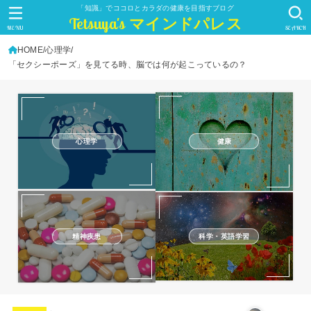
「知識」でココロとカラダの健康を目指すブログ
Tetsuya's マインドパレス
MENU
SEARCH
HOME
心理学
「セクシーポーズ」を見てる時、脳では何が起こっているの？
心理学
健康
精神疾患
科学・英語学習