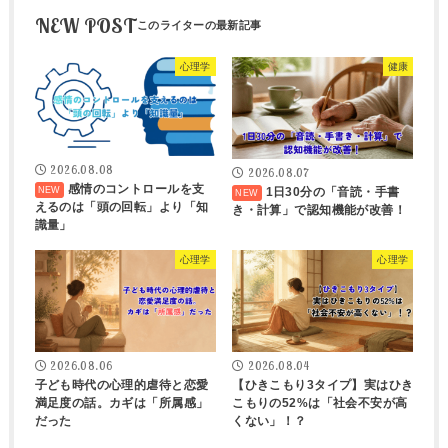
NEW POST
心理学
健康
2026.08.08
2026.08.07
感情のコントロールを支
1日30分の「音読・手書
えるのは「頭の回転」より「知
き・計算」で認知機能が改善！
識量」
心理学
心理学
2026.08.06
2026.08.04
子ども時代の心理的虐待と恋愛
【ひきこもり3タイプ】実はひき
満足度の話。カギは「所属感」
こもりの52%は「社会不安が高
だった
くない」！？