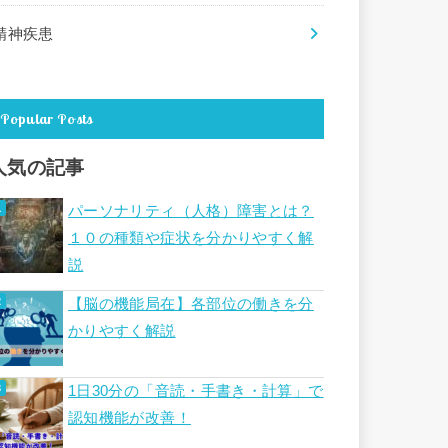
精神疾患
Popular Posts
人気の記事
パーソナリティ（人格）障害とは？
１０の種類や症状を分かりやすく解
説
【脳の機能局在】各部位の働きを分
かりやすく解説
1日30分の「音読・手書き・計算」で
認知機能が改善！