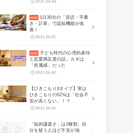
2026.08.08
1日30分の「音読・手書
き・計算」で認知機能が改
善！
2026.08.07
子ども時代の心理的虐待
と恋愛満足度の話。カギは
「所属感」だった
2026.08.06
【ひきこもり3タイプ】実は
ひきこもりの52%は「社会不
安が高くない」！？
2026.08.04
「知的謙虚さ」は2種類。自
分を疑う人ほど不安が強