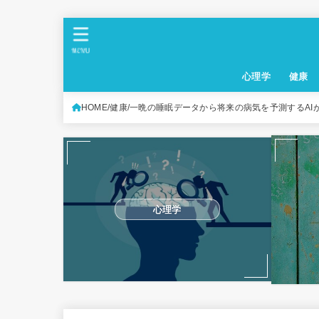
MENU
心理学
健康
HOME
健康
一晩の睡眠データから将来の病気を予測するAI
心理学