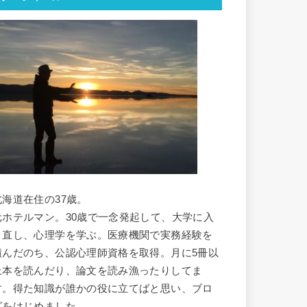
北海道在住の37歳。
元ホテルマン。30歳で一念発起して、大学に入
り直し、心理学を学ぶ。医療機関で実務経験を
積んだのち、公認心理師資格を取得。月に5冊以
上本を読んだり、論文を読み漁ったりしてま
す。得た知識が誰かの役に立てばと思い、ブロ
グをはじめました。