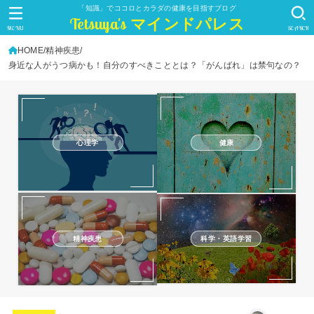
「知識」でココロとカラダの健康を目指すブログ
Tetsuya's マインドパレス
MENU
SEARCH
HOME
精神疾患
身近な人がうつ病かも！自分のすべきこととは？「がんばれ」は禁句なの？
心理学
健康
精神疾患
科学・英語学習