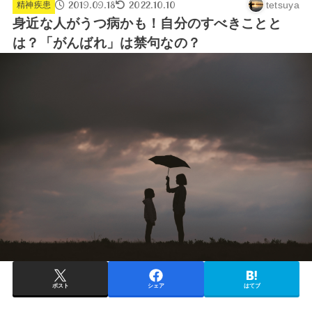
2019.09.18
2022.10.10
tetsuya
精神疾患
身近な人がうつ病かも！自分のすべきことと
は？「がんばれ」は禁句なの？
ポスト
シェア
はてブ