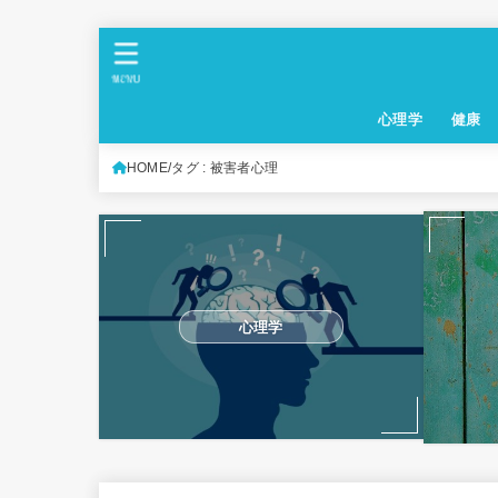
MENU
心理学
健康
HOME
タグ : 被害者心理
心理学