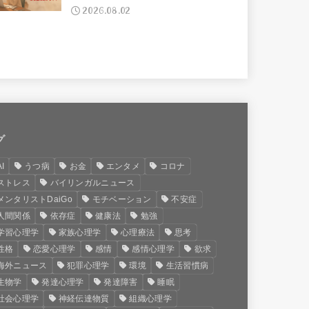
2026.08.02
グ
AI
うつ病
お金
エンタメ
コロナ
ストレス
バイリンガルニュース
メンタリストDaiGo
モチベーション
不安症
人間関係
依存症
健康法
勉強
学習心理学
家族心理学
心理療法
思考
性格
恋愛心理学
感情
感情心理学
欲求
海外ニュース
犯罪心理学
環境
生活習慣病
生物学
発達心理学
発達障害
睡眠
社会心理学
神経伝達物質
組織心理学