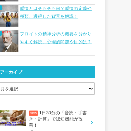
感情とはそもそも何？感情の定義や
種類、獲得した背景を解説！
フロイトの精神分析の概要を分かり
やすく解説。心理的問題や目的は？
アーカイブ
1日30分の「音読・手書
き・計算」で認知機能が改
善！