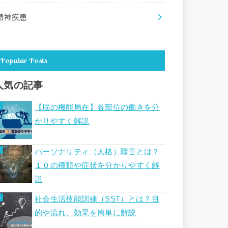
精神疾患
Popular Posts
人気の記事
【脳の機能局在】各部位の働きを分
かりやすく解説
パーソナリティ（人格）障害とは？
１０の種類や症状を分かりやすく解
説
社会生活技能訓練（SST）とは？目
的や流れ、効果を簡単に解説