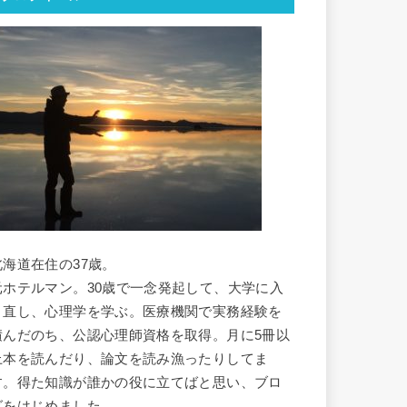
北海道在住の37歳。
元ホテルマン。30歳で一念発起して、大学に入
り直し、心理学を学ぶ。医療機関で実務経験を
積んだのち、公認心理師資格を取得。月に5冊以
上本を読んだり、論文を読み漁ったりしてま
す。得た知識が誰かの役に立てばと思い、ブロ
グをはじめました。