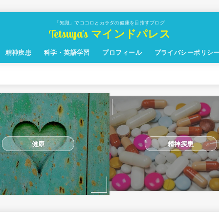
「知識」でココロとカラダの健康を目指すブログ
Tetsuya's マインドパレス
精神疾患
科学・英語学習
プロフィール
プライバシーポリシ
健康
精神疾患